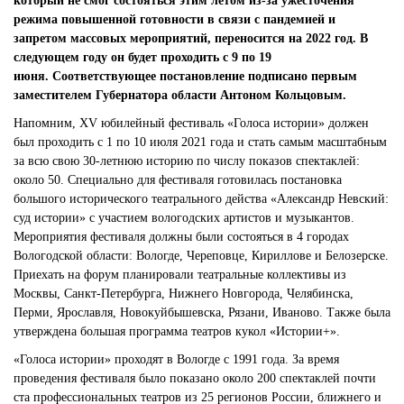
который не смог состояться этим летом из-за ужесточения
режима повышенной готовности в связи с пандемией и
запретом массовых мероприятий,
переносится на 2022 год
. В
следующем году он будет проходить
с 9 по 19
июня.
Соответствующее постановление подписано первым
заместителем Губернатора области Антоном Кольцовым.
Напомним, XV юбилейный фестиваль «Голоса истории» должен
был проходить с 1 по 10 июля 2021 года и стать самым масштабным
за всю свою 30-летнюю историю по числу показов спектаклей:
около 50. Специально для фестиваля готовилась постановка
большого исторического театрального действа «Александр Невский:
суд истории» с участием вологодских артистов и музыкантов.
Мероприятия фестиваля должны были состояться в 4 городах
Вологодской области: Вологде, Череповце, Кириллове и Белозерске.
Приехать на форум планировали театральные коллективы из
Москвы, Санкт-Петербурга, Нижнего Новгорода, Челябинска,
Перми, Ярославля, Новокуйбышевска, Рязани, Иваново. Также была
утверждена большая программа театров кукол «Истории+».
«Голоса истории» проходят в Вологде с 1991 года. За время
проведения фестиваля было показано около 200 спектаклей почти
ста профессиональных театров из 25 регионов России, ближнего и