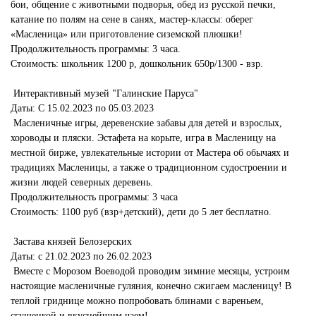
бои, общение с животными подворья, обед из русской печки,
катание по полям на сене в санях, мастер-классы: оберег
«Масленица» или приготовление сиземской плюшки!
Продолжительность программы: 3 часа.
Стоимость: школьник 1200 р, дошкольник 650р/1300 - взр.
Интерактивный музей "Галинские Паруса"
Даты: С 15.02.2023 по 05.03.2023
Масленичные игры, деревенские забавы для детей и взрослых,
хороводы и пляски. Эстафета на корыте, игра в Масленицу на
местной бирже, увлекательные истории от Мастера об обычаях и
традициях Масленицы, а также о традиционном судостроении и
жизни людей северных деревень.
Продолжительность программы: 3 часа
Стоимость: 1100 руб (взр+детский), дети до 5 лет бесплатно.
Застава князей Белозерских
Даты: с 21.02.2023 по 26.02.2023
Вместе с Морозом Воеводой проводим зимние месяцы, устроим
настоящие масленичные гуляния, конечно сжигаем масленицу! В
теплой гриднице можно попробовать блинами с вареньем,
сгущенкой и вкуснейшим чаем!