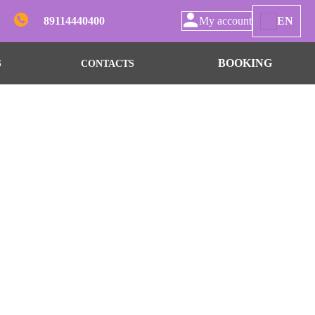
89114440400
My account
EN
BOOKING
S
CONTACTS