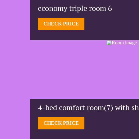
economy triple room 6
CHECK PRICE
4-bed comfort room(7) with s
CHECK PRICE