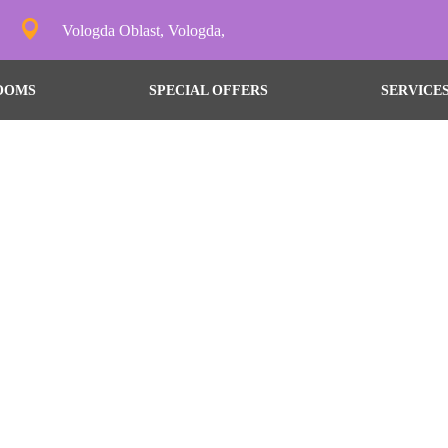
Vologda Oblast, Vologda,
OOMS
SPECIAL OFFERS
SERVICE