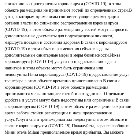
снижению распространения коронавируса (COVID-19), в этом
объекте размещения не принимают гостей из определенных стран.В
даты, к которым применимы соответствующие рекомендации
органов власти по снижению распространения коронавируса
(COVID-19), в этом объекте размещения у гостей могут запросить
дополнительные документы для подтверждения личности,
маршрута поездки и состояния здоровья.В связи с коронавирусом
(COVID-19) в этом объекте размещения сейчас введены
дополнительные санитарные меры и меры безопасности.Из-за
коронавируса (COVID-19) услуги по предоставлению еды и
напитков в этом объекте могут быть ограничены или
недоступны.Из-за коронавируса (COVID-19) предоставление услуг
трансфера в этом объекте временно приостановлено.В связи с
коронавирусом (COVID-19) в этом объекте размещения
принимаются меры по защите гостей и сотрудников. Отдельные
удобства и услуги могут быть недоступны или ограничены.В связи
с коронавирусом (COVID-19) в этом объекте размещения сократили
время работы стойки регистрации и часы предоставления
услуг.Услуги спа и тренажерный зал недоступны в этом объекте в
связи с коронавирусом (COVID-19).Пожалуйста, заранее сообщите
Мини отель Milani предполагаемое время прибытия. Вы можете