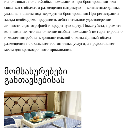
использовать поле «Особые пожелания» при бронировании или
связаться с объектом размещения напрямую — контактные данные
указаны в вашем подтверждении бронирования.При регистрации
заезда необходимо предъявить действительное удостоверение
личности с фотографией и кредитную карту. Пожалуйста, примите
во внимание, что выполнение особых пожеланий не гарантировано
и может потребовать дополнительной оплаты.Данный объект
размещения не оказывает гостиничные услуги, а предоставляет
მომსახურებები
განთავსებისას