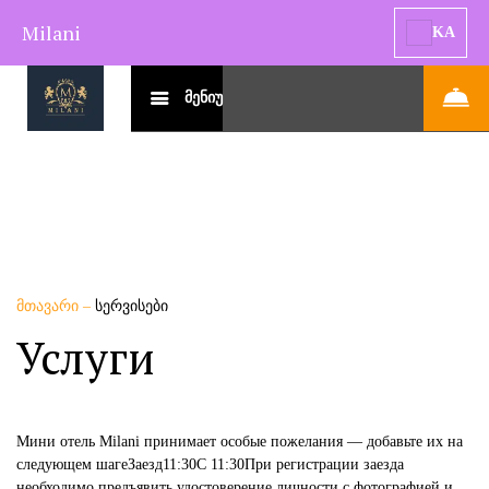
Milani
KA
მენიუ
მთავარი
–
სერვისები
Услуги
Мини отель Milani принимает особые пожелания — добавьте их на
следующем шагеЗаезд11:30C 11:30При регистрации заезда
необходимо предъявить удостоверение личности с фотографией и