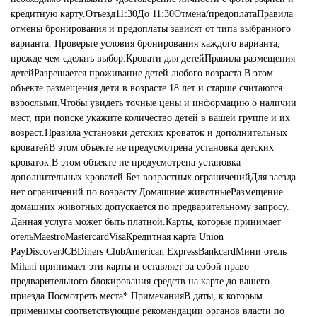
кредитную карту.Отъезд11:30До 11:30Отмена/предоплатаПравила
отмены бронирования и предоплаты зависят от типа выбранного
варианта. Проверьте условия бронирования каждого варианта,
прежде чем сделать выбор.Кровати для детейПравила размещения
детейРазрешается проживание детей любого возраста.В этом
объекте размещения дети в возрасте 18 лет и старше считаются
взрослыми.Чтобы увидеть точные цены и информацию о наличии
мест, при поиске укажите количество детей в вашей группе и их
возраст.Правила установки детских кроваток и дополнительных
кроватейВ этом объекте не предусмотрена установка детских
кроваток.В этом объекте не предусмотрена установка
дополнительных кроватей.Без возрастных ограниченийДля заезда
нет ограничений по возрасту.Домашние животныеРазмещение
домашних животных допускается по предварительному запросу.
Данная услуга может быть платной.Карты, которые принимает
отельMaestroMastercardVisaКредитная карта Union
PayDiscoverJCBDiners ClubAmerican ExpressBankcardМини отель
Milani принимает эти карты и оставляет за собой право
предварительного блокирования средств на карте до вашего
приезда.Посмотреть места* ПримечанияВ даты, к которым
применимы соответствующие рекомендации органов власти по