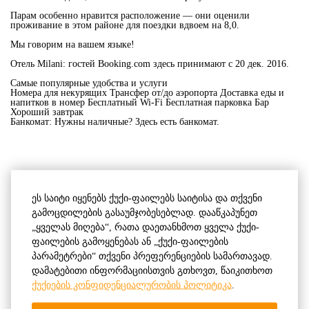
Парам особенно нравится расположение — они оценили
проживание в этом районе для поездки вдвоем на 8,0.
Мы говорим на вашем языке!
Отель Milani: гостей Booking.com здесь принимают с 20 дек. 2016.
Самые популярные удобства и услуги
Номера для некурящих Трансфер от/до аэропорта Доставка еды и
напитков в номер Бесплатный Wi-Fi Бесплатная парковка Бар
Хороший завтрак
Банкомат: Нужны наличные? Здесь есть банкомат.
ეს საიტი იყენებს ქუქი-ფაილებს საიტისა და თქვენი
გამოცდილების გასაუმჯობესებლად. დააწკაპუნეთ
„ყველას მიღება“, რათა დაეთანხმოთ ყველა ქუქი-
ფაილების გამოყენებას ან „ქუქი-ფაილების
პარამეტრები“ თქვენი პრეფერენციების სამართავად.
დამატებითი ინფორმაციისთვის გთხოვთ, წაიკითხოთ
ქუქიების კონფიდენციალურობის პოლიტიკა
.